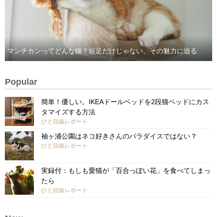
マンチカンってどんな猫？短足だけじゃない、その魅力に迫る
Popular
簡単！優しい。IKEAドールベッドを2段猫ベッドにカス
タマイズする方法
ひと目線レポート
袖ヶ浦公園はネコ好きさんのパラダイスではない？
ひと目線レポート
実録付：もしも愛猫が「百合っぽい花」を食べてしまっ
たら
ひと目線レポート