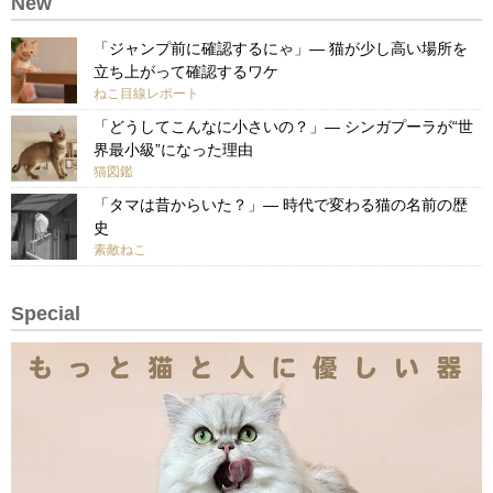
New
「ジャンプ前に確認するにゃ」— 猫が少し高い場所を
立ち上がって確認するワケ
ねこ目線レポート
「どうしてこんなに小さいの？」— シンガプーラが“世
界最小級”になった理由
猫図鑑
「タマは昔からいた？」— 時代で変わる猫の名前の歴
史
素敵ねこ
Special