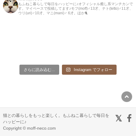
もふねこ暮らしで毎日をハッピーに♪オフィシャル癒し系マンチカンで
す。マイペースで投稿してます♪モフ(moff)♂13才、テト(tetto)♂11才、
ウリ(uri)♂10才、マニ(mani)♂ 6才。ほか🐈
さらに読み込む...
Instagram でフォロー
猫との暮らしをもっと楽しく。もふねこ暮らしで毎日を
ハッピーに♪
Copyright © moff-neco.com