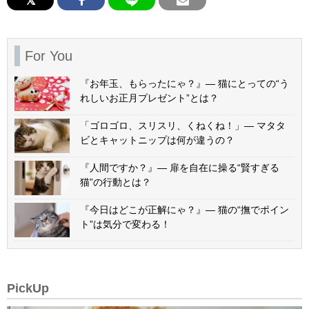
For You
『お年玉、もらったにゃ？』— 猫にとっての“う
れしいお正月プレゼント”とは？
「ゴロゴロ、スリスリ、くねくね！」— マタタ
ビとキャットニップは何が違うの？
『人間ですか？』— 扉を自在に操る“賢すぎる
猫”の行動とは？
『今日はどこが正解にゃ？』— 猫の“撫でポイン
ト”は気分で変わる！
PickUp