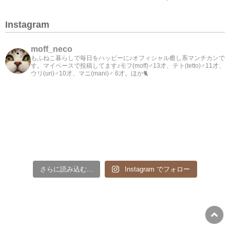
Instagram
moff_neco
もふねこ暮らしで毎日をハッピーに♪オフィシャル癒し系マンチカンで
す。マイペースで投稿してます♪モフ(moff)♂13才、テト(tetto)♂11才、
ウリ(uri)♂10才、マニ(mani)♂ 6才。ほか🐈
さらに読み込む...
Instagram でフォロー