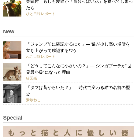
実録付：もしも愛猫が「百合っぽい花」を食べてしまっ
たら
ひと目線レポート
New
「ジャンプ前に確認するにゃ」— 猫が少し高い場所を
立ち上がって確認するワケ
ねこ目線レポート
「どうしてこんなに小さいの？」— シンガプーラが“世
界最小級”になった理由
猫図鑑
「タマは昔からいた？」— 時代で変わる猫の名前の歴
史
素敵ねこ
Special