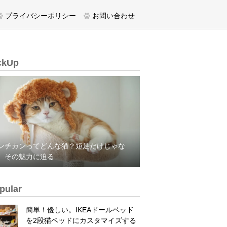
プライバシーポリシー
お問い合わせ
ckUp
ンチカンってどんな猫？短足だけじゃな
、その魅力に迫る
pular
簡単！優しい。IKEAドールベッド
を2段猫ベッドにカスタマイズする