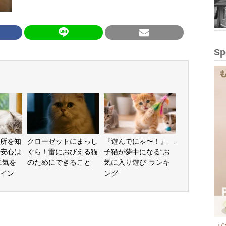
Sp
所を知
クローゼットにまっし
『遊んでにゃ〜！』—
安心は
ぐら！雷におびえる猫
子猫が夢中になる“お
に気を
のためにできること
気に入り遊び”ランキ
イン
ング