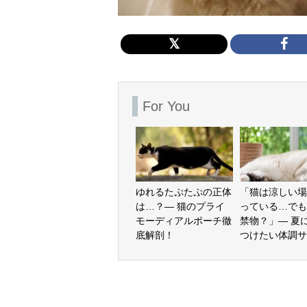
For You
ゆれるたぷたぷの正体
「猫は涼しい場
は…？— 猫のプライ
っている…でも
モーディアルポーチ徹
禁物？」— 夏
底解剖！
つけたい体調サ