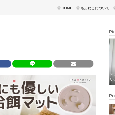
HOME
もふねこについて
Pi
マ
い
Po