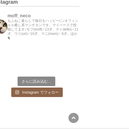
stagram
moff_neco
もふねこ暮らしで毎日をハッピーに♪オフィシ
ャル癒し系マンチカンです。マイペースで投
稿してます♪モフ(moff)♂13才、テト(tetto)♂11
才、ウリ(uri)♂10才、マニ(mani)♂ 6才。ほか
🐈
さらに読み込む...
Instagram でフォロー