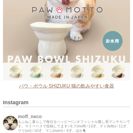
パウ・ボウル SHIZUKU 猫の飲みやすい食器
Instagram
moff_neco
もふねこ暮らしで毎日をハッピーに♪オフィシャル癒し系マンチカンで
す。マイペースで投稿してます♪モフ(moff)♂13才、テト(tetto)♂11才、
ウリ(uri)♂10才、マニ(mani)♂ 6才。ほか🐈