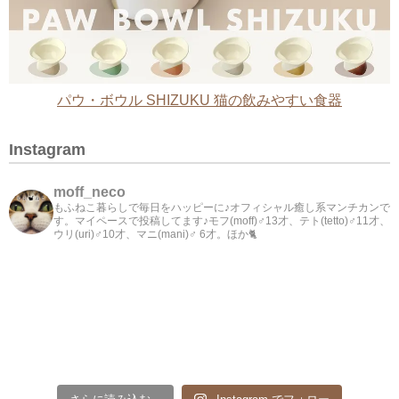
パウ・ボウル SHIZUKU 猫の飲みやすい食器
Instagram
moff_neco
もふねこ暮らしで毎日をハッピーに♪オフィシャル癒し系マンチカンで
す。マイペースで投稿してます♪モフ(moff)♂13才、テト(tetto)♂11才、
ウリ(uri)♂10才、マニ(mani)♂ 6才。ほか🐈