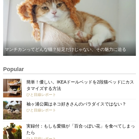
マンチカンってどんな猫？短足だけじゃない、その魅力に迫る
Popular
簡単！優しい。IKEAドールベッドを2段猫ベッドにカス
タマイズする方法
ひと目線レポート
袖ヶ浦公園はネコ好きさんのパラダイスではない？
ひと目線レポート
実録付：もしも愛猫が「百合っぽい花」を食べてしまっ
たら
ひと目線レポート