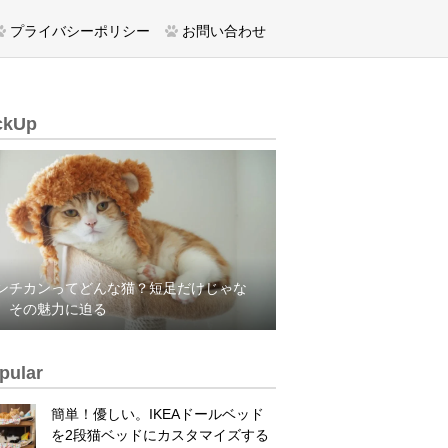
プライバシーポリシー
お問い合わせ
ckUp
ンチカンってどんな猫？短足だけじゃな
、その魅力に迫る
pular
簡単！優しい。IKEAドールベッド
を2段猫ベッドにカスタマイズする