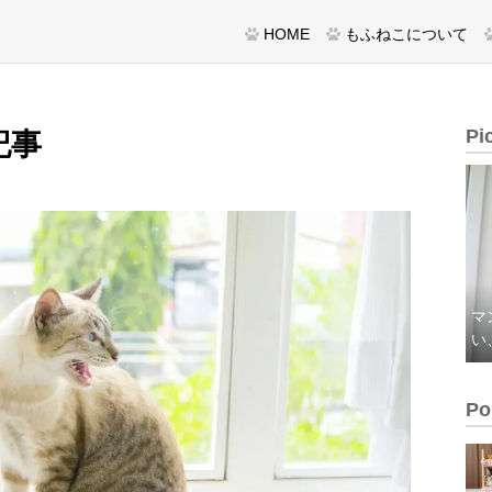
HOME
もふねこについて
Pi
記事
マ
い
Po