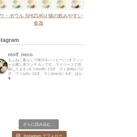
ウ・ボウル SHIZUKU 猫の飲みやすい
食器
stagram
moff_neco
もふねこ暮らしで毎日をハッピーに♪オフィシ
ャル癒し系マンチカンです。マイペースで投
稿してます♪モフ(moff)♂13才、テト(tetto)♂11
才、ウリ(uri)♂10才、マニ(mani)♂ 6才。ほか
🐈
さらに読み込む...
Instagram でフォロー