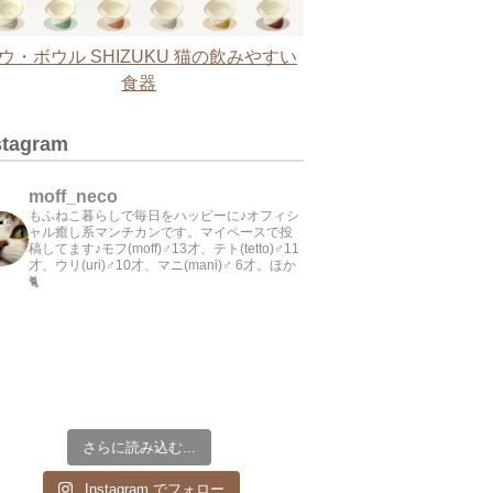
ウ・ボウル SHIZUKU 猫の飲みやすい
食器
stagram
moff_neco
もふねこ暮らしで毎日をハッピーに♪オフィシ
ャル癒し系マンチカンです。マイペースで投
稿してます♪モフ(moff)♂13才、テト(tetto)♂11
才、ウリ(uri)♂10才、マニ(mani)♂ 6才。ほか
🐈
さらに読み込む...
Instagram でフォロー