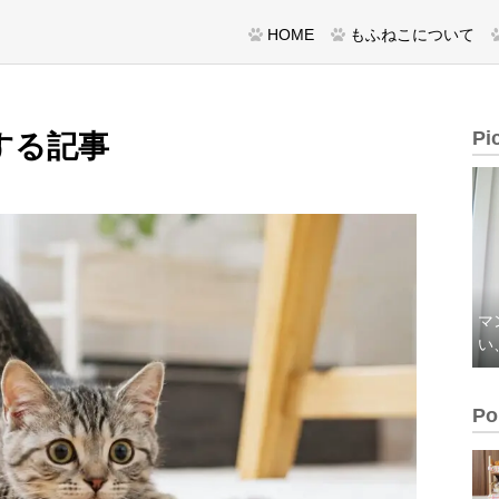
HOME
もふねこについて
Pi
する記事
マ
い
Po