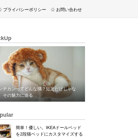
プライバシーポリシー
お問い合わせ
ckUp
ンチカンってどんな猫？短足だけじゃな
、その魅力に迫る
pular
簡単！優しい。IKEAドールベッド
を2段猫ベッドにカスタマイズする