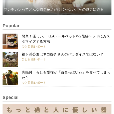
マンチカンってどんな猫？短足だけじゃない、その魅力に迫る
Popular
簡単！優しい。IKEAドールベッドを2段猫ベッドにカス
タマイズする方法
ひと目線レポート
袖ヶ浦公園はネコ好きさんのパラダイスではない？
ひと目線レポート
実録付：もしも愛猫が「百合っぽい花」を食べてしまっ
たら
ひと目線レポート
Special