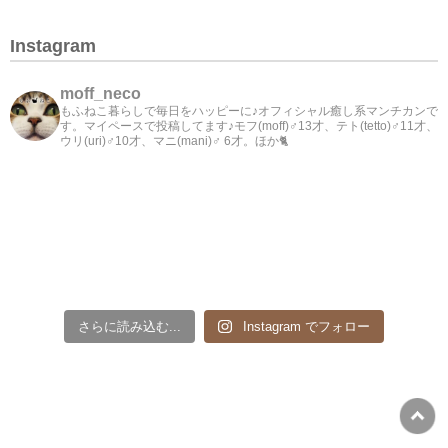
Instagram
moff_neco
もふねこ暮らしで毎日をハッピーに♪オフィシャル癒し系マンチカンで
す。マイペースで投稿してます♪モフ(moff)♂13才、テト(tetto)♂11才、
ウリ(uri)♂10才、マニ(mani)♂ 6才。ほか🐈
さらに読み込む...
Instagram でフォロー