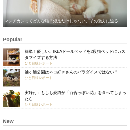
マンチカンってどんな猫？短足だけじゃない、その魅力に迫る
Popular
簡単！優しい。IKEAドールベッドを2段猫ベッドにカス
タマイズする方法
ひと目線レポート
袖ヶ浦公園はネコ好きさんのパラダイスではない？
ひと目線レポート
実録付：もしも愛猫が「百合っぽい花」を食べてしまっ
たら
ひと目線レポート
New