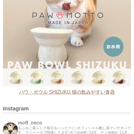
パウ・ボウル SHIZUKU 猫の飲みやすい食器
Instagram
moff_neco
もふねこ暮らしで毎日をハッピーに♪オフィシャル癒し系マンチカンで
す。マイペースで投稿してます♪モフ(moff)♂13才、テト(tetto)♂11才、