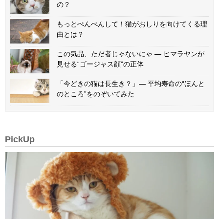
の？
もっとぺんぺんして！猫がおしりを向けてくる理
由とは？
この気品、ただ者じゃないにゃ — ヒマラヤンが
見せる“ゴージャス顔”の正体
「今どきの猫は長生き？」— 平均寿命の“ほんと
のところ”をのぞいてみた
PickUp