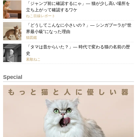
「ジャンプ前に確認するにゃ」— 猫が少し高い場所を
立ち上がって確認するワケ
ねこ目線レポート
「どうしてこんなに小さいの？」— シンガプーラが“世
界最小級”になった理由
猫図鑑
「タマは昔からいた？」— 時代で変わる猫の名前の歴
史
素敵ねこ
Special