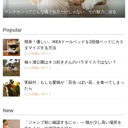
マンチカンってどんな猫？短足だけじゃない、その魅力に迫る
Popular
簡単！優しい。IKEAドールベッドを2段猫ベッドにカス
タマイズする方法
ひと目線レポート
袖ヶ浦公園はネコ好きさんのパラダイスではない？
ひと目線レポート
実録付：もしも愛猫が「百合っぽい花」を食べてしまっ
たら
ひと目線レポート
New
「ジャンプ前に確認するにゃ」— 猫が少し高い場所を