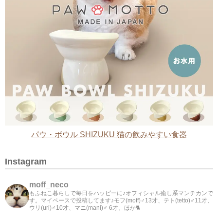
パウ・ボウル SHIZUKU 猫の飲みやすい食器
Instagram
moff_neco
もふねこ暮らしで毎日をハッピーに♪オフィシャル癒し系マンチカンで
す。マイペースで投稿してます♪モフ(moff)♂13才、テト(tetto)♂11才、
ウリ(uri)♂10才、マニ(mani)♂ 6才。ほか🐈