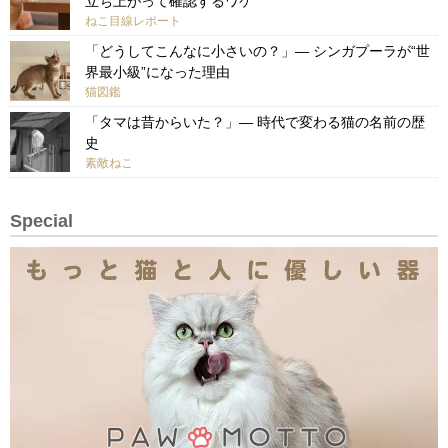
立ち上がって確認するワケ
ねこ目線レポート
「どうしてこんなに小さいの？」— シンガプーラが“世
界最小級”になった理由
猫図鑑
「タマは昔からいた？」— 時代で変わる猫の名前の歴
史
素敵ねこ
Special