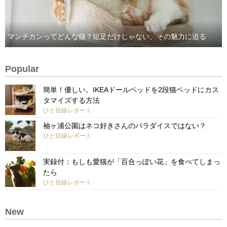
マンチカンってどんな猫？短足だけじゃない、その魅力に迫る
Popular
簡単！優しい。IKEAドールベッドを2段猫ベッドにカス
タマイズする方法
ひと目線レポート
袖ヶ浦公園はネコ好きさんのパラダイスではない？
ひと目線レポート
実録付：もしも愛猫が「百合っぽい花」を食べてしまっ
たら
ひと目線レポート
New