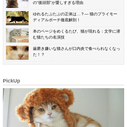
の“後頭部”が愛しすぎる理由
ゆれるたぷたぷの正体は…？— 猫のプライモー
ディアルポーチ徹底解剖！
本のページをめくるたび、猫が現れる：文学に潜
む猫たちの名演技
歯磨き嫌いな猫さんが口内炎で食べられなくなっ
た！？
PickUp