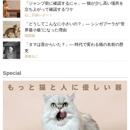
「ジャンプ前に確認するにゃ」— 猫が少し高い場所を
立ち上がって確認するワケ
ねこ目線レポート
「どうしてこんなに小さいの？」— シンガプーラが“世
界最小級”になった理由
猫図鑑
「タマは昔からいた？」— 時代で変わる猫の名前の歴
史
素敵ねこ
Special