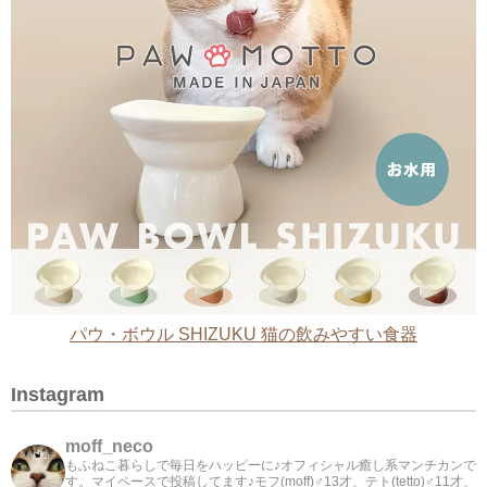
パウ・ボウル SHIZUKU 猫の飲みやすい食器
Instagram
moff_neco
もふねこ暮らしで毎日をハッピーに♪オフィシャル癒し系マンチカンで
す。マイペースで投稿してます♪モフ(moff)♂13才、テト(tetto)♂11才、