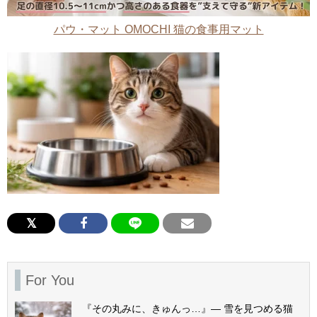
パウ・マット OMOCHI 猫の食事用マット
For You
『その丸みに、きゅんっ…』— 雪を見つめる猫